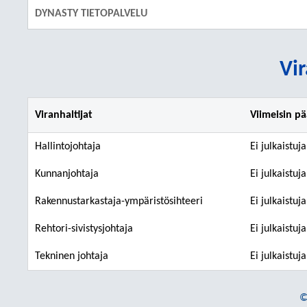
DYNASTY TIETOPALVELU
Vir
Viranhaltijat
Viimeisin p
Hallintojohtaja
Ei julkaistuj
Kunnanjohtaja
Ei julkaistuj
Rakennustarkastaja-ympäristösihteeri
Ei julkaistuj
Rehtori-sivistysjohtaja
Ei julkaistuj
Tekninen johtaja
Ei julkaistuj
©